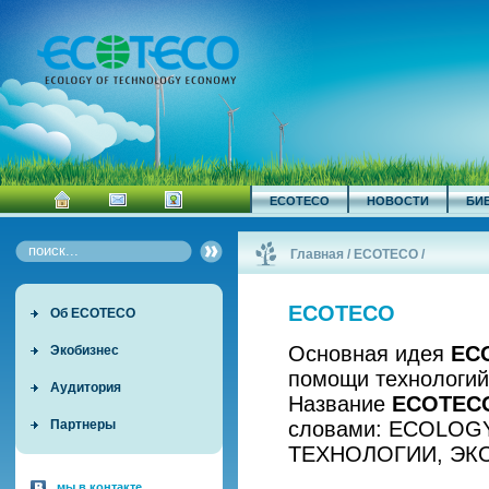
ECOTECO
НОВОСТИ
БИ
Главная
/
ECOTECO
/
ECOTECO
Об ECOTECO
Основная идея
EC
Экобизнес
помощи технологий
Аудитория
Название
ECOTEC
словами: ECOLOG
Партнеры
ТЕХНОЛОГИИ, ЭК
мы в контакте