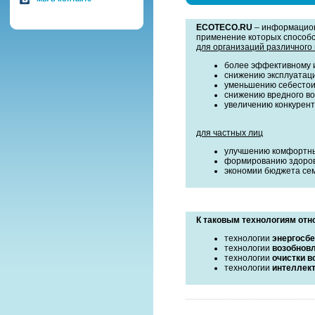
ECOTECO.RU
– информацион
применение которых способс
для организаций различного
более эффективному и
снижению эксплуатаци
уменьшению себестои
снижению вредного во
увеличению конкурен
для частных лиц
улучшению комфортны
формированию здоров
экономии бюджета сем
К таковым технологиям отн
технологии
энергосб
технологии
возобнов
технологии
очистки в
технологии
интеллект