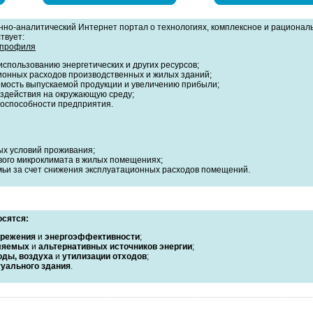
но-аналитический Интернет портал о технологиях, комплексное и рационал
твует:
 профиля
спользованию энергетических и других ресурсов;
онных расходов производственных и жилых зданий;
мость выпускаемой продукции и увеличению прибыли;
здействия на окружающую среду;
тоспособности предприятия.
х условий проживания;
ого микроклимата в жилых помещениях;
ьи за счет снижения эксплуатационных расходов помещений.
осятся:
ережения
и
энергоэффективности
;
ляемых
и
альтернативных источников энергии
;
оды, воздуха
и
утилизации отходов
;
уального здания
.