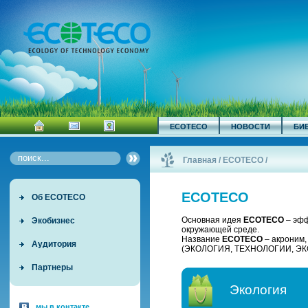
ECOTECO
НОВОСТИ
БИ
Главная
/
ECOTECO
/
ECOTECO
Об ECOTECO
Основная идея
ECOTECO
– эфф
Экобизнес
окружающей среде.
Название
ECOTECO
– акроним
Аудитория
(ЭКОЛОГИЯ, ТЕХНОЛОГИИ, ЭК
Партнеры
Экология
мы в контакте