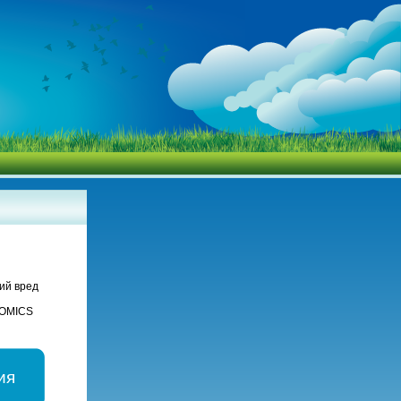
ий вред
NOMICS
ия