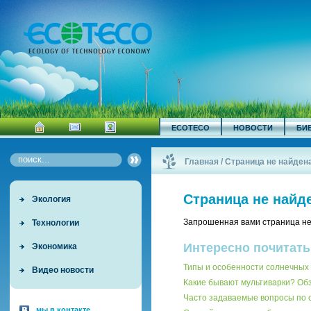
ECOTECO
НОВОСТИ
БИ
Главная
/
Страница не найден
Страница не найд
Экология
Запрошенная вами страница не
Технологии
Интересно почитать
Экономика
Типы и особенности солнечных 
Видео новости
Какие бывают мультиварки? О
Часто задаваемые вопросы по
мы в контакте