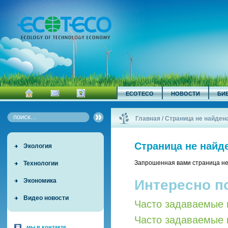
ECOTECO
НОВОСТИ
БИ
Главная
/
Страница не найден
Страница не найд
Экология
Запрошенная вами страница не
Технологии
Интересно п
Экономика
Видео новости
Часто задаваемые 
Часто задаваемые 
мы в контакте