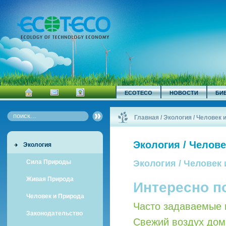
ECOTECO
НОВОСТИ
БИ
Главная
/
Экология / Человек 
Экология / Челов
Экология
Сила Природы
Экология / Человек
Живая Природа
Интересно п
Человек и Природа
Часто задаваемые 
Законодательство
Свежий воздух дом