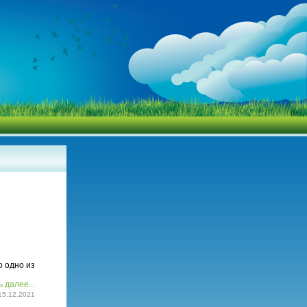
о одно из
 далее...
15.12.2021