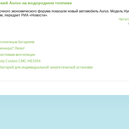
ский Aurus на водородном топливе
очного экономического форума показали новый автомобиль Aurus. Модель Hy
ве, передает РИА «Новости».
Читать
 солнечным батареям
ионера? Легко!
системам вентиляции
бзор Cuckoo CMC-HE1054
батарей для индивидуальной энергетической установки