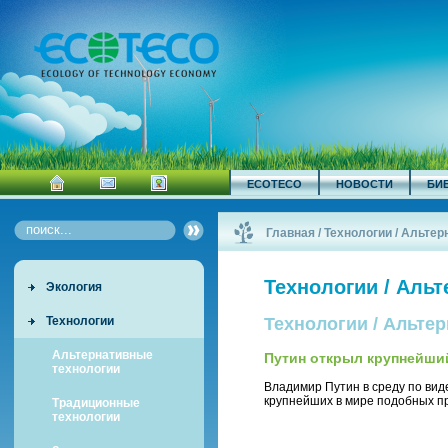
ECOTECO
НОВОСТИ
БИ
Главная
/
Технологии / Альте
Технологии / Аль
Экология
Технологии
Технологии / Альте
Альтернативные
Путин открыл крупнейший
технологии
Владимир Путин в среду по вид
крупнейших в мире подобных пр
Традиционные
технологии