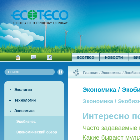
ECOTECO
НОВОСТИ
БИ
Главная
/
Экономика / Экобизн
Экономика / Экоб
Экология
Технологии
Экономика / Экобиз
Экономика
Интересно п
Экобизнес
Часто задаваемые 
Экономический обзор
Какие бывают мул