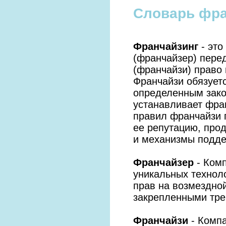
Словарь фра
Франчайзинг
- это
(франчайзер) пере
(франчайзи) право 
Франчайзи обязуетс
определенным зако
устанавливает фра
правил франчайзи 
ее репутацию, прод
и механизмы подде
Франчайзер
- Комп
уникальных технол
прав на возмездной
закрепленными тр
Франчайзи
- Компа