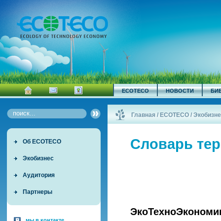
ECOTECO
НОВОСТИ
БИ
Главная
/
ECOTECO
/
Экобизне
Словарь те
Об ECOTECO
Экобизнес
Аудитория
Партнеры
ЭкоТехноЭкономи
мы в контакте