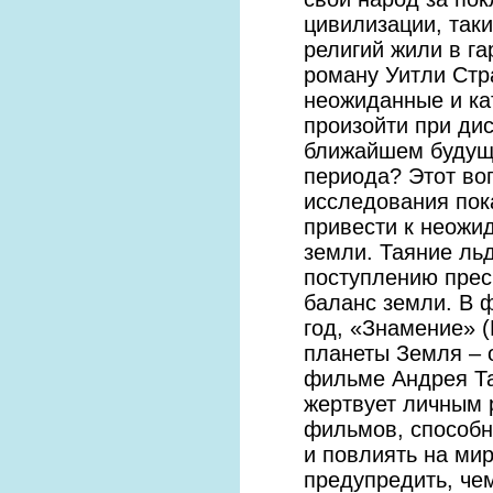
цивилизации, таки
религий жили в г
роману Уитли Стра
неожиданные и ка
произойти при дис
ближайшем будуще
периода? Этот воп
исследования пок
привести к неожи
земли. Таяние ль
поступлению прес
баланс земли. В 
год, «Знамение» (
планеты Земля – 
фильме Андрея Та
жертвует личным 
фильмов, способн
и повлиять на мир
предупредить, че