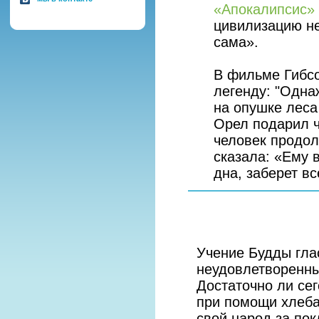
«Апокалипсис»
цивилизацию не
сама».
В фильме Гибсо
легенду: "Одна
на опушке леса
Орел подарил ч
человек продол
сказала: «Ему 
дна, заберет в
Учение Будды глас
неудовлетворенны
Достаточно ли се
при помощи хлеба
свой народ за по