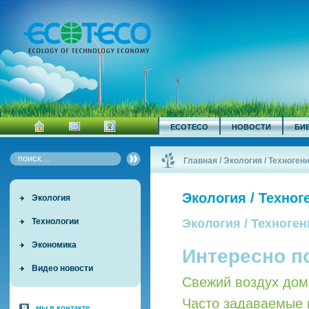
ECOTECO
НОВОСТИ
БИ
Главная
/
Экология / Техноген
Экология / Техно
Экология
Технологии
Экология / Техноге
Экономика
Интересно п
Видео новости
Свежий воздух дом
Часто задаваемые 
мы в контакте