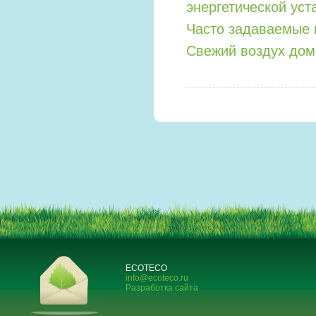
энергетической уст
Часто задаваемые 
Свежий воздух дом
ECOTECO
info@ecoteco.ru
Разработка сайта