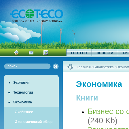
ECOTECO
НОВОСТИ
БИ
Главная
/
Библиотека
/
Эконом
Экономика
Экология
Технологии
Книги
Экономика
Бизнес со 
Экобизнес
(240 Kb)
Экономический обзор