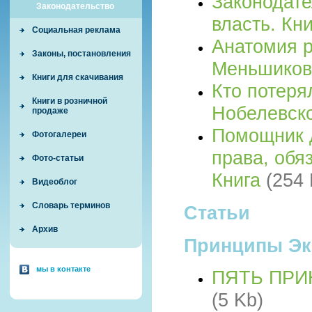
Законодате
Законодательство
власть. Кн
Социальная реклама
Анатомия р
Законы, постановления
Меньшико
Книги для скачивания
Кто потеря
Книги в розничной
Нобелевск
продаже
Помощник 
Фотогалереи
права, обя
Фото-статьи
Книга
(254 
Видеоблог
Словарь терминов
Статьи
Архив
Принципы Эк
мы в контакте
ПЯТЬ ПР
(5 Kb)