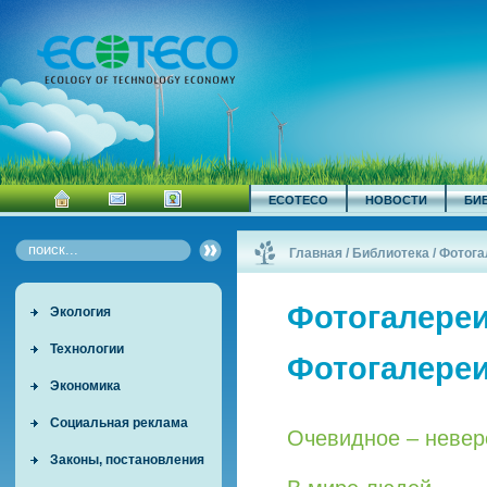
ECOTECO
НОВОСТИ
БИ
Главная
/
Библиотека
/
Фотога
Фотогалере
Экология
Технологии
Фотогалере
Экономика
Социальная реклама
Очевидное – невер
Законы, постановления