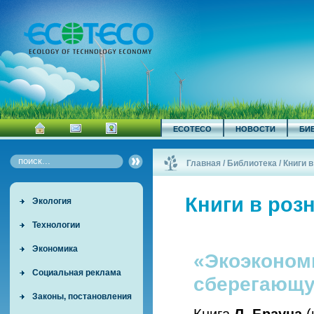
ECOTECO
НОВОСТИ
БИ
Главная
/
Библиотека
/
Книги 
Книги в роз
Экология
Технологии
Экономика
«Экоэкономи
Социальная реклама
сберегающу
Законы, постановления