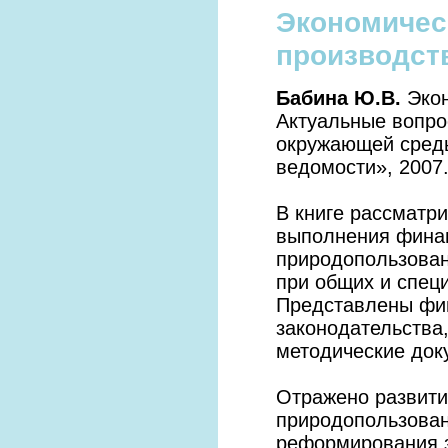
Экономичес
производст
Бабина Ю.В.
Экон
Актуальные вопро
окружающей среды
ведомости», 2007.
В книге рассматр
выполнения финан
природопользован
при общих и спец
Представлены фи
законодательства
методические док
Отражено развити
природопользован
реформирования з