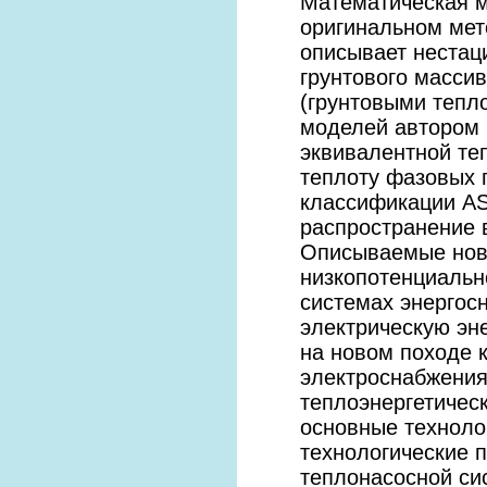
Математическая м
оригинальном мет
описывает нестац
грунтового массив
(грунтовыми тепл
моделей автором 
эквивалентной те
теплоту фазовых п
классификации AS
распространение в
Описываемые новы
низкопотенциально
системах энергос
электрическую эн
на новом походе 
электроснабжения
теплоэнергетичес
основные техноло
технологические 
теплонасосной си