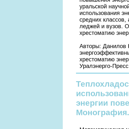
уральской научно
использования эн
средних классов, 
леджей и вузов. 
хрестоматию энер
Авторы: Данилов Н
энергоэффективны
хрестоматию энер
Уралэнерго-Пресс. 
Теплохладос
использован
энергии пов
Монография.