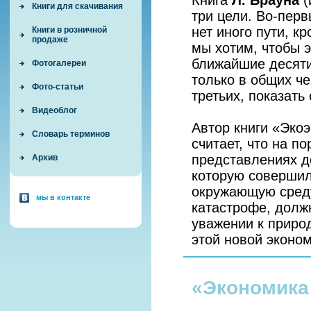
Книга
Л. Брауна
(
Книги для скачивания
три цели. Во-перв
нет иного пути, к
Книги в розничной
продаже
мы хотим, чтобы 
ближайшие десяти
Фотогалереи
только в общих че
Фото-статьи
третьих, показат
Видеоблог
Автор книги «Экоэ
Словарь терминов
считает, что на п
представлениях д
Архив
которую совершил
окружающую среду
мы в контакте
катастрофе, долж
уважении к приро
этой новой эконо
«Экономика