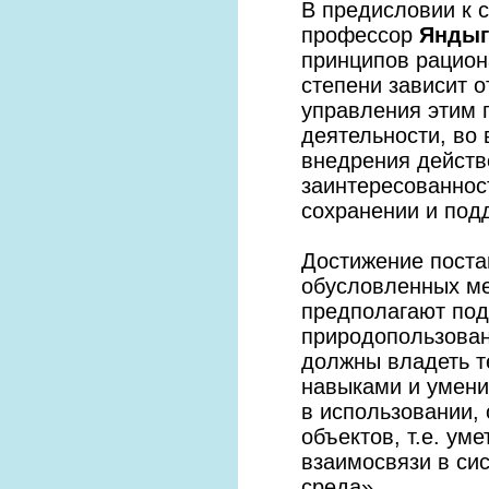
В предисловии к с
профессор
Яндыг
принципов рацион
степени зависит о
управления этим 
деятельности, во 
внедрения действ
заинтересованнос
сохранении и под
Достижение поста
обусловленных ме
предполагают под
природопользован
должны владеть т
навыками и умени
в использовании,
объектов, т.е. ум
взаимосвязи в си
среда».