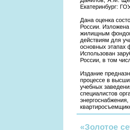
Данилов, Я.М. Ще
Екатеринбург: ГО
Дана оценка сост
России. Изложена
жилищным фондом
действиям для уч
основных этапах 
Использован зару
России, в том чис
Издание предназн
процессе в высши
учебных заведени
специалистов орг
энергоснабжения,
квартиросъемщико
«Золотое се