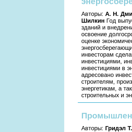
энергосбер
Авторы:
А. Н. Дми
Шилкин
Год выпу
зданий и внедрен
освоение долгоср
оценке экономиче
энергосберегающи
инвесторам сдел
инвестициями, ин
инвестициями в э
адресовано инвес
строителям, прои
энергетикам, а т
строительных и эн
Промышленн
Авторы:
Гридэл Т