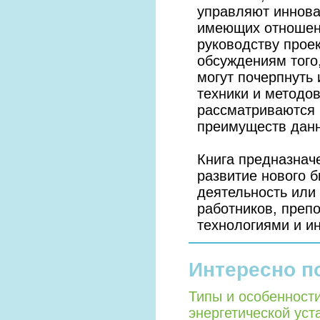
управляют иннова
имеющих отношени
руководству прое
обсуждениям того
могут почерпнуть
техники и методо
рассматриваются
преимуществ данн
Книга предназнач
развитие нового б
деятельность или
работников, преп
технологиями и и
Интересно п
Типы и особенност
энергетической уст