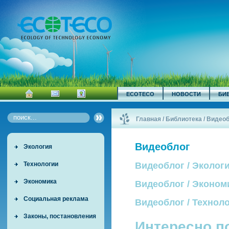
ECOTECO
НОВОСТИ
БИ
Главная
/
Библиотека
/
Видеоб
Видеоблог
Экология
Технологии
Видеоблог / Эколог
Экономика
Видеоблог / Эконом
Социальная реклама
Видеоблог / Технол
Законы, постановления
Интересно п