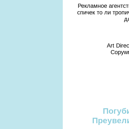
Рекламное агентст
спичек то ли тропи
д
Art Dire
Copywri
Погуби
Преувел