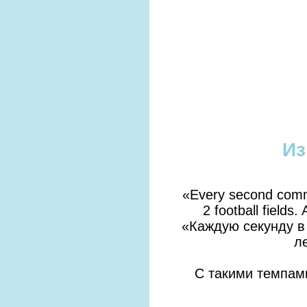
Из
«Every second commer
2 football fields.
«Каждую секунду в
л
С такими темпами