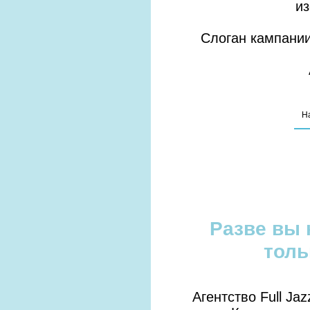
и
Слоган кампании
Н
Разве вы 
толь
Агентство Full J