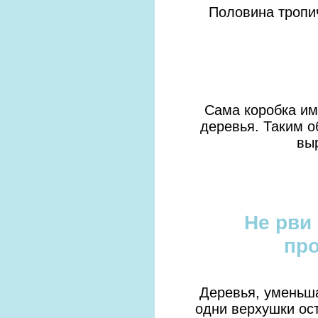
Половина тропич
Сама коробка им
деревья. Таким о
вы
Не рви
про
Деревья, уменьш
одни верхушки ост