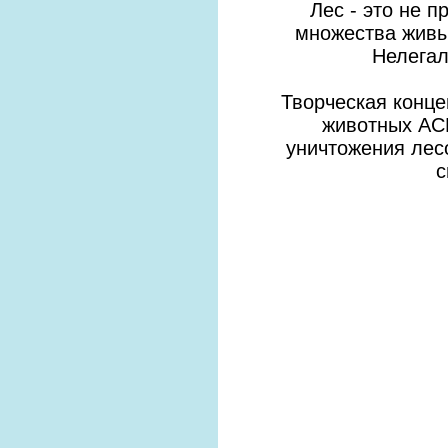
Лес - это не п
множества живых с
Нелегал
Творческая конце
животных ACR
уничтожения лес
с