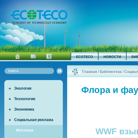
ECOTECO
НОВОСТИ
БИ
Главная
/
Библиотека
/
Социал
Флора и фа
Экология
Технологии
Экономика
Социальная реклама
WWF взыв
Фототека