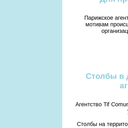
Парижское аген
мотивам происш
организац
Столбы в 
а
Агентство Tif Comu
Столбы на террито