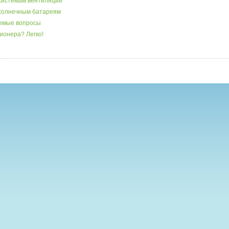
системам вентиляции
 солнечным батареям
аемые вопросы
ионера? Легко!