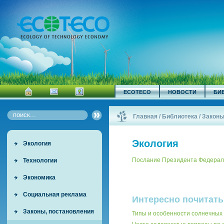
ECOTECO
НОВОСТИ
БИ
Главная
/
Библиотека
/
Законы
Экология
Экология
Послание Президента Федераль
Технологии
Экономика
Социальная реклама
Интересно почитать
Законы, постановления
Типы и особенности солнечных 