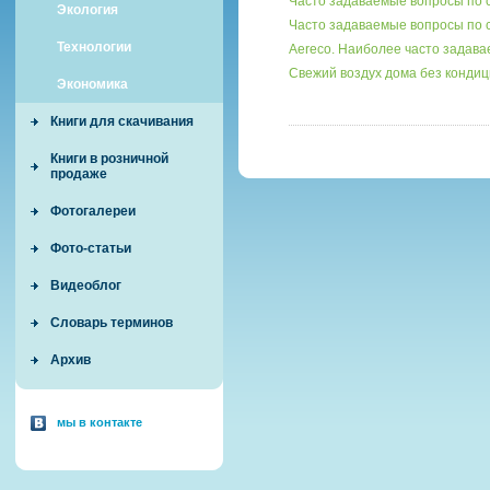
Часто задаваемые вопросы по 
Экология
Часто задаваемые вопросы по
Технологии
Aereco. Наиболее часто задав
Свежий воздух дома без кондиц
Экономика
Книги для скачивания
Книги в розничной
продаже
Фотогалереи
Фото-статьи
Видеоблог
Словарь терминов
Архив
мы в контакте